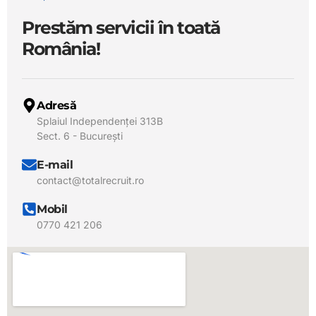
Prestăm servicii în toată
România!
Adresă
Splaiul Independenței 313B
Sect. 6 - București
E-mail
contact@totalrecruit.ro
Mobil
0770 421 206